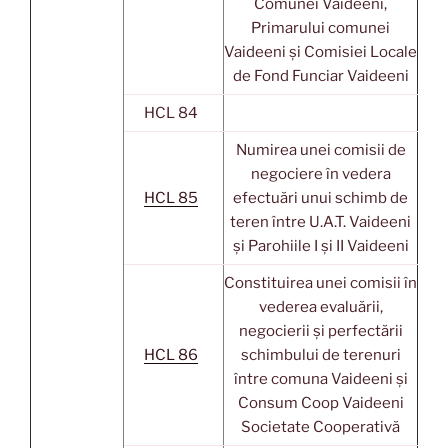
Comunei Vaideeni,
Primarului comunei
Vaideeni și Comisiei Locale
de Fond Funciar Vaideeni
HCL 84
Numirea unei comisii de
negociere în vedera
HCL 85
efectuări unui schimb de
teren între U.A.T. Vaideeni
și Parohiile I și II Vaideeni
Constituirea unei comisii în
vederea evaluării,
negocierii și perfectării
HCL 86
schimbului de terenuri
între comuna Vaideeni și
Consum Coop Vaideeni
Societate Cooperativă