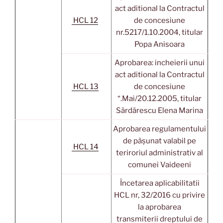
act aditional la Contractul
HCL 12
de concesiune
nr.5217/1.10.2004, titular
Popa Anisoara
Aprobarea: incheierii unui
act aditional la Contractul
HCL 13
de concesiune
“.Mai/20.12.2005, titular
Sărdărescu Elena Marina
Aprobarea regulamentului
de pășunat valabil pe
HCL 14
teriroriul administrativ al
comunei Vaideeni
Încetarea aplicabilitatii
HCL nr, 32/2016 cu privire
la aprobarea
transmiterii dreptului de