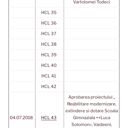
Vartolomei Todeci
HCL 35
HCL 36
HCL 37
HCL 38
HCL 39
HCL 40
HCL 41
HCL 42
Aprobarea proiectului „
Reabilitare modernizare,
extindere si dotare Scoala
04.07.2018
HCL 43
Gimnaziala <<Luca
Solomon», Vaideeni,