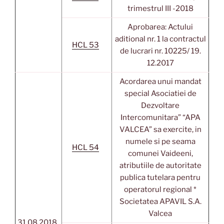
trimestrul III -2018
Aprobarea: Actului
aditional nr. 1 la contractul
HCL 53
de lucrari nr. 10225/ 19.
12.2017
Acordarea unui mandat
special Asociatiei de
Dezvoltare
Intercomunitara” “APA
VALCEA” sa exercite, in
numele si pe seama
HCL 54
comunei Vaideeni,
atributiile de autoritate
publica tutelara pentru
operatorul regional *
Societatea APAVIL S.A.
Valcea
31.08.2018