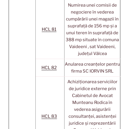
Numirea unei comisii de
negociere în vederea
cumpărării unei magazii în
suprafață de 156 mp și a
HCL 81
unui teren în suprafață de
388 mp situate în comuna
Vaideeni , sat Vaideeni,
județul Vâlcea
Anularea creanțelor pentru
HCL 82
firma SC IORVIN SRL
Achiziționarea serviciilor
de juridice externe prin
Cabinetul de Avocat
Munteanu Rodica în
vederea asigurării
HCL 83
consultanței, asistenței
juridice și reprezentării