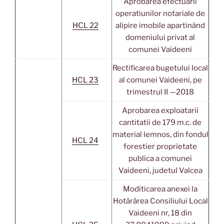
Aprobarea efectuarii
operatiunilor notariale de
HCL 22
alipire imobile apartinând
domeniului privat al
comunei Vaideeni
Rectificarea bugetului local
HCL 23
al comunei Vaideeni, pe
trimestrul II —2018
Aprobarea exploatarii
cantitatii de 179 m.c. de
material lemnos, din fondul
HCL 24
forestier proprietate
publica a comunei
Vaideeni, judetul Valcea
Moditicarea anexei la
Hotărârea Consiliului Local
Vaideeni nr, 18 din