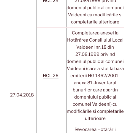
HCL 25
27.0841999 privind
domeniul public al comunei
Vaideeni cu modificările si
completarile ulterioare
Completarea anexei la
Hotărârea Consiliului Local
Vaideeni nr. 18 din
27.08.1999 privind
domeniul public al comunei
Vaideeni (care a stat la baza
HCL 26
emiterii HG 1362/2001-
anexa 81 -lnventarul
bunurilor care apartin
27.04.2018
domeniului public al
comunei Vaideeni) cu
modificările si completarile
ulterioare
Revocarea Hotărârii