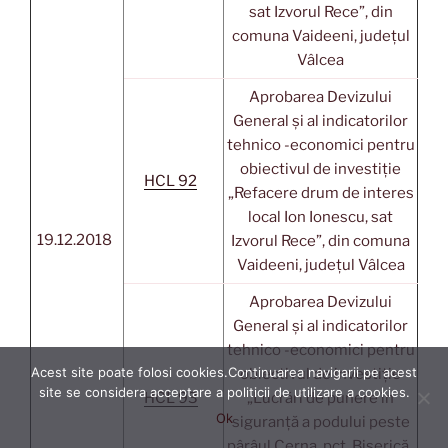
sat Izvorul Rece”, din
comuna Vaideeni, județul
Vâlcea
Aprobarea Devizului
General și al indicatorilor
tehnico -economici pentru
obiectivul de investiție
HCL 92
„Refacere drum de interes
local Ion Ionescu, sat
19.12.2018
Izvorul Rece”, din comuna
Vaideeni, județul Vâlcea
Aprobarea Devizului
General și al indicatorilor
tehnico -economici pentru
Acest site poate folosi cookies.Continuarea navigarii pe acest
obiectivul de investiție
site se considera acceptare a politicii de utilizare a cookies.
HCL 93
„Lucrări de punere în
Ok
siguranță a podului peste
pârâul Cerna, pct. Biserică,