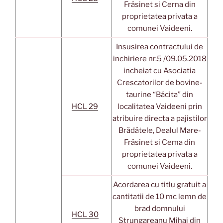
Frăsinet si Cerna din
proprietatea privata a
comunei Vaideeni.
Insusirea contractului de
inchiriere nr.5 /09.05.2018
incheiat cu Asociatia
Crescatorilor de bovine-
taurine “Băcita” din
HCL 29
localitatea Vaideeni prin
atribuire directa a pajistilor
Brădătele, Dealul Mare-
Frăsinet si Cema din
proprietatea privata a
comunei Vaideeni.
Acordarea cu titlu gratuit a
cantitatii de 10 mc lemn de
brad domnului
HCL 30
Strungareanu Mihai din