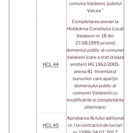
comuna Vaideeni, judetul
Valcea ”
Completarea anexei la
Hotărârea Consiliului Local
Vaideeni nr. 18 din
27.08.1999 privind
domeniul public al comunei
Vaideeni (care a stat la baza
HCL 44
emiterii HG 1362/2001-
anexa 81 -Inventarul
bunurilor care aparţin
domeniului public al
comunei Vaideeni) cu
modificările si completările
ulterioare;
Aprobarea Actului aditional
HCL 45
nr. I la contractul de lucrari
nr. 1399/ 24.02. 201 7