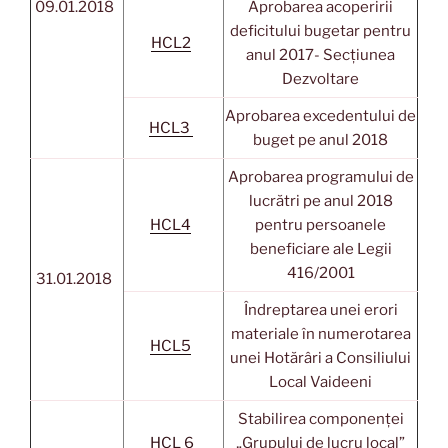
09.01.2018
Aprobarea acoperirii
deficitului bugetar pentru
HCL2
anul 2017- Secțiunea
Dezvoltare
Aprobarea excedentului de
HCL3
buget pe anul 2018
Aprobarea programului de
lucrătri pe anul 2018
HCL4
pentru persoanele
beneficiare ale Legii
416/2001
31.01.2018
Îndreptarea unei erori
materiale în numerotarea
HCL5
unei Hotărâri a Consiliului
Local Vaideeni
Stabilirea componenței
HCL 6
„Grupului de lucru local”