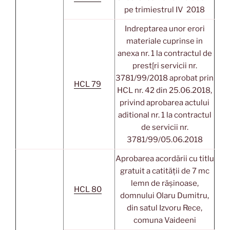
pe trimiestrul IV 2018
Indreptarea unor erori
materiale cuprinse in
anexa nr. 1 la contractul de
prest[ri servicii nr.
3781/99/2018 aprobat prin
HCL 79
HCL nr. 42 din 25.06.2018,
privind aprobarea actului
aditional nr. 1 la contractul
de servicii nr.
3781/99/05.06.2018
Aprobarea acordării cu titlu
gratuit a catității de 7 mc
lemn de rășinoase,
HCL 80
domnului Olaru Dumitru,
din satul Izvoru Rece,
comuna Vaideeni