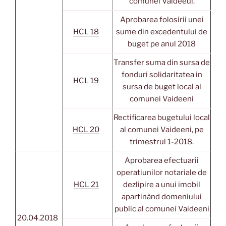
comunei Vaideeui.
Aprobarea folosirii unei
HCL 18
sume din excedentului de
buget pe anul 2018
Transfer suma din sursa de
fonduri solidaritatea in
HCL 19
sursa de buget local al
comunei Vaideeni
Rectificarea bugetului local
HCL 20
al comunei Vaideeni, pe
trimestrul 1-2018.
Aprobarea efectuarii
operatiunilor notariale de
HCL 21
dezlipire a unui imobil
apartinând domeniului
public al comunei Vaideeni
20.04.2018