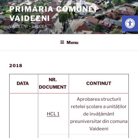
Skip
PRIMĂRIA COMUNEI
to
Open
VAIDEENI
content
VAIDEENI – VÂLCEA
Menu
2018
NR.
DATA
CONTINUT
DOCUMENT
Aprobarea structurii
retelei școlare a unităților
HCL 1
de învățământ
preuniversitar din comuna
Vaideeni