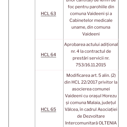
unor cantități de lemn de
foc pentru parohiile din
HCL 63
comuna Vaideeni și a
Cabinetelor medicale
uname, din comuna
Vaideeni
Aprobarea actului adițional
nr. 4 la contractul de
HCL 64
prestări servicii nr.
753/16.11.2015
Modificarea art. 5 alin. (2)
din HCL 22/2017 privitor la
asocierea comunei
Vaideeni cu orașul Horezu
și comuna Malaia, județul
HCL 65
Vâlcea, în cadrul Asociației
de Dezvoltare
Intercomunitară OLTENIA