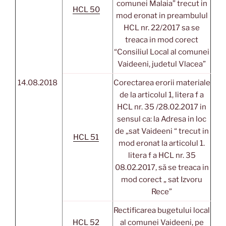
comunei Malaia” trecut in
HCL 50
mod eronat in preambulul
HCL nr. 22/2017 sa se
treaca in mod corect
“Consiliul Local al comunei
Vaideeni, judetul Vlacea”
14.08.2018
Corectarea erorii materiale
de la articolul 1, litera f a
HCL nr. 35 /28.02.2017 in
sensul ca: la Adresa in loc
de „sat Vaideeni “ trecut in
HCL 51
mod eronat la articolul 1.
litera f a HCL nr. 35
08.02.2017, să se treaca in
mod corect „ sat Izvoru
Rece”
Rectificarea bugetului local
HCL 52
al comunei Vaideeni, pe