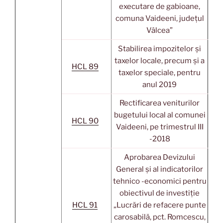
executare de gabioane,
comuna Vaideeni, județul
Vâlcea”
Stabilirea impozitelor și
taxelor locale, precum și a
HCL 89
taxelor speciale, pentru
anul 2019
Rectificarea veniturilor
bugetului local al comunei
HCL 90
Vaideeni, pe trimestrul III
-2018
Aprobarea Devizului
General și al indicatorilor
tehnico -economici pentru
obiectivul de investiție
HCL 91
„Lucrări de refacere punte
carosabilă, pct. Romcescu,