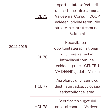
oportunitatea efectuarii
unui schimb intre comuna
HCL 75
Vaideeni si Consum COOP
Vaideeni privind terenurile
situate in centrul comunei
Vaideeni
Necesitatea si
29.11.2018
oportunitatea achizitionarii
unui teren situat in
HCL 76
intravilanul comunei
Vaideeni, punct “CENTRU
VAIDEENI” , judetul Valcea
Aprobarea unor sume cu
HCL 77
destinatie cadou, cu ocazia
sarbatorilor de iarna.
Rectificarea bugetului
HCL 78
anual al comunei Vaideeni