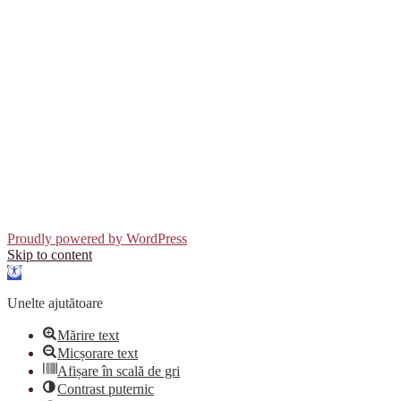
Proudly powered by WordPress
Skip to content
Open
toolbar
Unelte ajutătoare
Mărire text
Micșorare text
Afișare în scală de gri
Contrast puternic