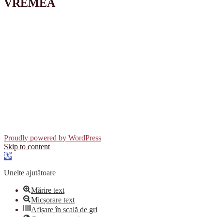
VREMEA
Proudly powered by WordPress
Skip to content
Open
toolbar
Unelte ajutătoare
Mărire text
Micșorare text
Afișare în scală de gri