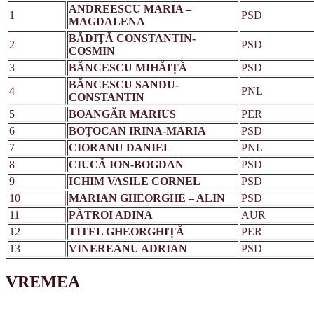
ANDREESCU MARIA –
1
PSD
MAGDALENA
BĂDIŢĂ CONSTANTIN-
2
PSD
COSMIN
3
BĂNCESCU MIHĂIȚĂ
PSD
BĂNCESCU SANDU-
4
PNL
CONSTANTIN
5
BOANGĂR MARIUS
PER
6
BOŢOCAN IRINA-MARIA
PSD
7
CIORANU DANIEL
PNL
8
CIUCĂ ION-BOGDAN
PSD
9
ICHIM VASILE CORNEL
PSD
10
MARIAN GHEORGHE – ALIN
PSD
11
PĂTROI ADINA
AUR
12
TITEL GHEORGHIȚĂ
PER
13
VINEREANU ADRIAN
PSD
VREMEA