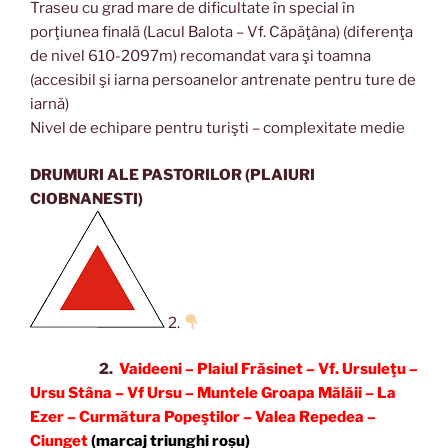
Traseu cu grad mare de dificultate în special în
porţiunea finală (Lacul Balota – Vf. Căpăţâna) (diferenţa
de nivel 610-2097m) recomandat vara şi toamna
(accesibil şi iarna persoanelor antrenate pentru ture de
iarnă)
Nivel de echipare pentru turişti – complexitate medie
DRUMURI ALE PASTORILOR (PLAIURI
CIOBNANESTI)
2.
2.
Vaideeni – Plaiul Frăsinet – Vf. Ursuleţu –
Ursu Stâna – Vf Ursu – Muntele Groapa Mălăii – La
Ezer – Curmătura Popeştilor – Valea Repedea –
Ciunget
(marcaj triunghi roșu)