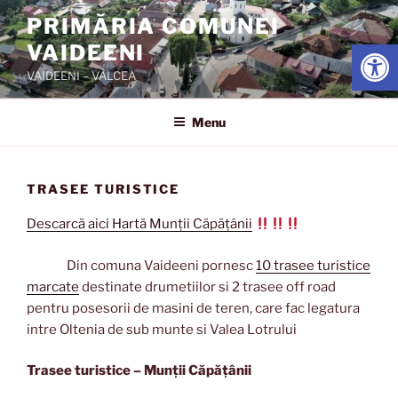
Skip
PRIMĂRIA COMUNEI
to
Open
VAIDEENI
content
VAIDEENI – VÂLCEA
Menu
TRASEE TURISTICE
Descarcă aici Hartă Munții Căpățânii
Din comuna Vaideeni pornesc
10 trasee turistice
marcate
destinate drumetiilor si 2 trasee off road
pentru posesorii de masini de teren, care fac legatura
intre Oltenia de sub munte si Valea Lotrului
Trasee turistice – Munții Căpățânii