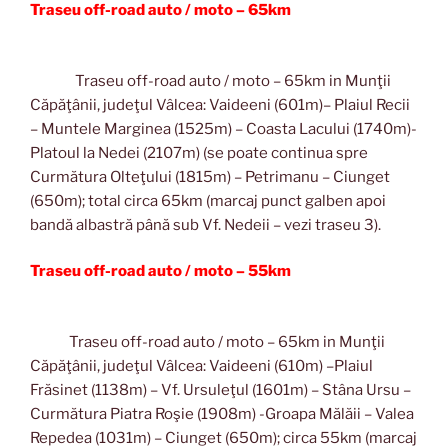
Traseu off-road auto / moto – 65km
Traseu off-road auto / moto – 65km in Munţii
Căpăţânii, judeţul Vâlcea: Vaideeni (601m)– Plaiul Recii
– Muntele Marginea (1525m) – Coasta Lacului (1740m)-
Platoul la Nedei (2107m) (se poate continua spre
Curmătura Olteţului (1815m) – Petrimanu – Ciunget
(650m); total circa 65km (marcaj punct galben apoi
bandă albastră până sub Vf. Nedeii – vezi traseu 3).
Traseu off-road auto / moto – 55km
Traseu off-road auto / moto – 65km in Munţii
Căpăţânii, judeţul Vâlcea: Vaideeni (610m) –Plaiul
Frăsinet (1138m) – Vf. Ursuleţul (1601m) – Stâna Ursu –
Curmătura Piatra Roşie (1908m) -Groapa Mălăii – Valea
Repedea (1031m) – Ciunget (650m); circa 55km (marcaj