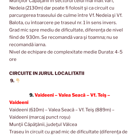
Munţilor Căpăţânii în sectorul celui mai înalt vârf,
Nedeia (2130m) dar poate fi folosit şi ca circuit cu
parcurgerea traseului de culme între Vf. Nedeia şi Vf.
Balota, cu întoarcere pe traseul nr. 1 în sens invers.
Grad mic spre mediu de dificultate, diferenţa de nivel
fiind de 930m. Se recomandă vara şi toamna; nu se
recomandă iarna.
Nivel de echipare de complexitate medie Durata: 4-5
ore
CIRCUITE IN JURUL LOCALITATII
9.
9.
Vaideeni – Valea Seacă – Vf. Teiş –
Vaideeni
Vaideeni (610m) – Valea Seacă – Vf. Teiş (889m) –
Vaideeni (marcaj punct roșu)
Munţii Căpăţânii, judeţul Vâlcea
Traseu în circuit cu grad mic de dificultate (diferenţa de