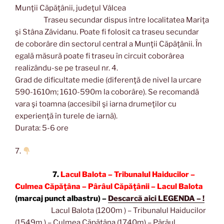
Munţii Căpăţânii, judeţul Vâlcea
Traseu secundar dispus între localitatea Mariţa
şi Stâna Zăvidanu. Poate fi folosit ca traseu secundar
de coborâre din sectorul central a Munţii Căpăţânii. În
egală măsură poate fi traseu în circuit coborârea
realizându-se pe traseul nr. 4.
Grad de dificultate medie (diferenţă de nivel la urcare
590-1610m; 1610-590m la coborâre). Se recomandă
vara şi toamna (accesibil şi iarna drumeţilor cu
experienţă în turele de iarnă).
Durata: 5-6 ore
7.
7.
Lacul Balota – Tribunalul Haiducilor –
Culmea Căpăţâna – Pârâul Căpăţânii – Lacul Balota
(marcaj punct albastru) –
Descarcă aici LEGENDA – !
Lacul Balota (1200m ) – Tribunalul Haiducilor
(1549m ) – Culmea Căpăţâna (1740m) – Pârâul