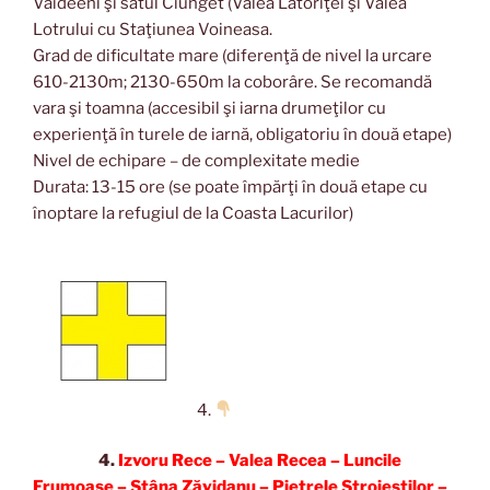
Vaideeni şi satul Ciunget (Valea Latoriţei şi Valea
Lotrului cu Staţiunea Voineasa.
Grad de dificultate mare (diferenţă de nivel la urcare
610-2130m; 2130-650m la coborâre. Se recomandă
vara şi toamna (accesibil şi iarna drumeţilor cu
experienţă în turele de iarnă, obligatoriu în două etape)
Nivel de echipare – de complexitate medie
Durata: 13-15 ore (se poate împărţi în două etape cu
înoptare la refugiul de la Coasta Lacurilor)
4.
4.
Izvoru Rece – Valea Recea – Luncile
Frumoase – Stâna Zăvidanu – Pietrele Stroieştilor –