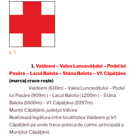
1.
1.
Vaideeni – Valea Luncavăţului – Podul lui
Pasăre – Lacul Balota – Stâna Balota – Vf. Căpăţâna
(marcaj cruce roșie)
Vaideeni (610m) – Valea Luncavăţului – Podul
lui Pasăre (909m ) – Lacul Balota ( 1200m ) – Stâna
Balota (1600m) – Vf. Căpăţâna (2097m)
Munţii Căpăţânii, judeţul Vâlcea
Realizează legătura între localitatea Vaideeni şi Vf.
Căpăţânii pe unde trece poteca de culme, principală a
Munţilor Căpăţânii.