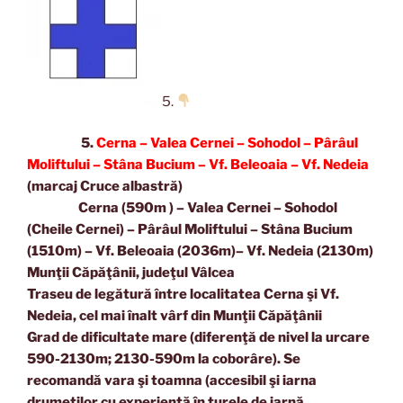
5.
5.
Cerna – Valea Cernei – Sohodol – Pârâul
Moliftului – Stâna Bucium – Vf. Beleoaia – Vf. Nedeia
(marcaj Cruce albastră)
Cerna (590m ) – Valea Cernei – Sohodol
(Cheile Cernei) – Pârâul Moliftului – Stâna Bucium
(1510m) – Vf. Beleoaia (2036m)– Vf. Nedeia (2130m)
Munţii Căpăţânii, judeţul Vâlcea
Traseu de legătură între localitatea Cerna şi Vf.
Nedeia, cel mai înalt vârf din Munţii Căpăţânii
Grad de dificultate mare (diferenţă de nivel la urcare
590-2130m; 2130-590m la coborâre). Se
recomandă vara şi toamna (accesibil şi iarna
drumeţilor cu experienţă în turele de iarnă,