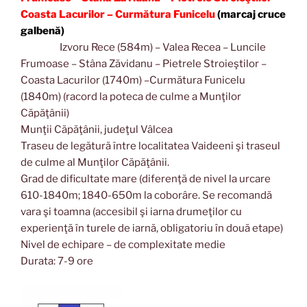
Coasta Lacurilor – Curmătura Funicelu
(marcaj cruce
galbenă)
Izvoru Rece (584m) – Valea Recea – Luncile
Frumoase – Stâna Zăvidanu – Pietrele Stroieştilor –
Coasta Lacurilor (1740m) –Curmătura Funicelu
(1840m) (racord la poteca de culme a Munţilor
Căpăţânii)
Munţii Căpăţânii, judeţul Vâlcea
Traseu de legătură între localitatea Vaideeni şi traseul
de culme al Munţilor Căpăţânii.
Grad de dificultate mare (diferenţă de nivel la urcare
610-1840m; 1840-650m la coborâre. Se recomandă
vara şi toamna (accesibil şi iarna drumeţilor cu
experienţă în turele de iarnă, obligatoriu în două etape)
Nivel de echipare – de complexitate medie
Durata: 7-9 ore