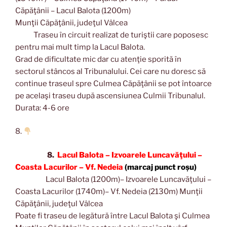
Căpăţânii – Lacul Balota (1200m)
Munţii Căpăţânii, judeţul Vâlcea
Traseu în circuit realizat de turiştii care poposesc
pentru mai mult timp la Lacul Balota.
Grad de dificultate mic dar cu atenţie sporită în
sectorul stâncos al Tribunalului. Cei care nu doresc să
continue traseul spre Culmea Căpăţânii se pot întoarce
pe acelaşi traseu după ascensiunea Culmii Tribunalul.
Durata: 4-6 ore
8.
8.
Lacul Balota – Izvoarele Luncavăţului –
Coasta Lacurilor – Vf. Nedeia
(marcaj punct roșu)
Lacul Balota (1200m)– Izvoarele Luncavăţului –
Coasta Lacurilor (1740m)– Vf. Nedeia (2130m) Munţii
Căpăţânii, judeţul Vâlcea
Poate fi traseu de legătură între Lacul Balota şi Culmea