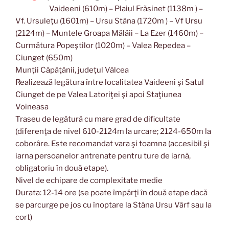
Vaideeni (610m) – Plaiul Frăsinet (1138m ) –
Vf. Ursuleţu (1601m) – Ursu Stâna (1720m ) – Vf Ursu
(2124m) – Muntele Groapa Mălăii – La Ezer (1460m) –
Curmătura Popeştilor (1020m) – Valea Repedea –
Ciunget (650m)
Munţii Căpăţânii, judeţul Vâlcea
Realizează legătura între localitatea Vaideeni şi Satul
Ciunget de pe Valea Latoriţei şi apoi Staţiunea
Voineasa
Traseu de legătură cu mare grad de dificultate
(diferenţa de nivel 610-2124m la urcare; 2124-650m la
coborâre. Este recomandat vara şi toamna (accesibil şi
iarna persoanelor antrenate pentru ture de iarnă,
obligatoriu în două etape).
Nivel de echipare de complexitate medie
Durata: 12-14 ore (se poate împărţi în două etape dacă
se parcurge pe jos cu înoptare la Stâna Ursu Vârf sau la
cort)