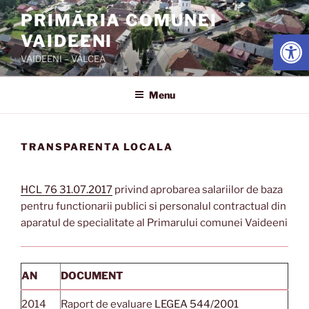
Skip
PRIMĂRIA COMUNEI
to
Open
VAIDEENI
content
VAIDEENI – VÂLCEA
Menu
TRANSPARENTA LOCALA
HCL 76 31.07.2017
privind aprobarea salariilor de baza
pentru functionarii publici si personalul contractual din
aparatul de specialitate al Primarului comunei Vaideeni
AN
DOCUMENT
2014
Raport de evaluare
LEGEA 544/2001