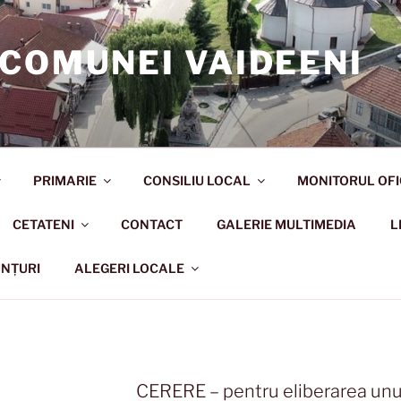
 COMUNEI VAIDEENI
PRIMARIE
CONSILIU LOCAL
MONITORUL OFI
CETATENI
CONTACT
GALERIE MULTIMEDIA
L
NȚURI
ALEGERI LOCALE
CERERE – pentru eliberarea unui