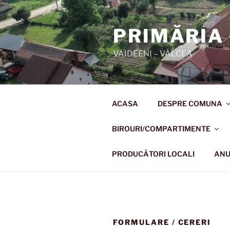
Skip
to
PRIMĂRIA
content
VAIDEENI – VÂLCEA
ACASA
DESPRE COMUNA
BIROURI/COMPARTIMENTE
PRODUCĂTORI LOCALI
ANU
FORMULARE / CERERI