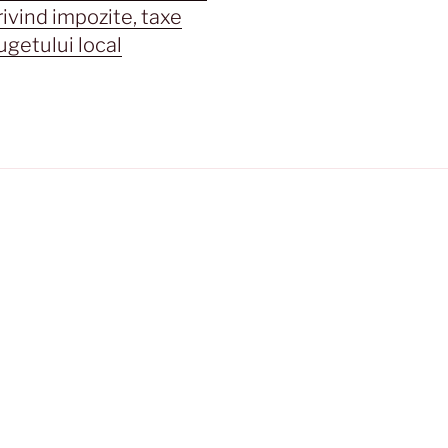
rivind impozite, taxe
ugetului local