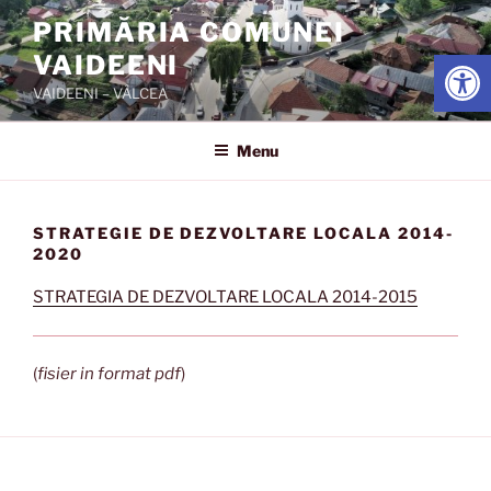
Skip
PRIMĂRIA COMUNEI
to
Open
VAIDEENI
content
VAIDEENI – VÂLCEA
Menu
STRATEGIE DE DEZVOLTARE LOCALA 2014-
2020
STRATEGIA DE DEZVOLTARE LOCALA 2014-2015
(
fisier in format pdf
)