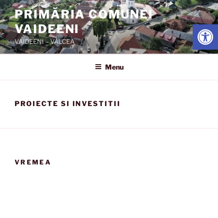
Skip
PRIMĂRIA COMUNEI
to
Open
VAIDEENI
content
VAIDEENI – VÂLCEA
Menu
PROIECTE SI INVESTITII
VREMEA