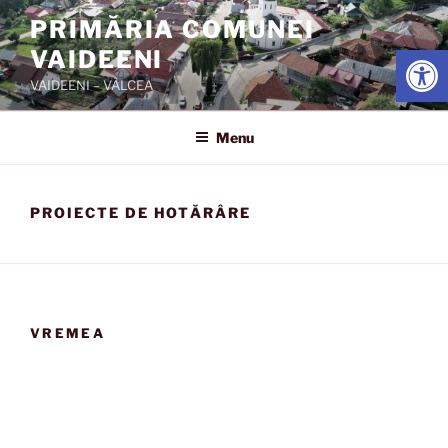
Skip
PRIMĂRIA COMUNEI
to
Open
VAIDEENI
content
VAIDEENI – VÂLCEA
Menu
PROIECTE DE HOTĂRÂRE
VREMEA